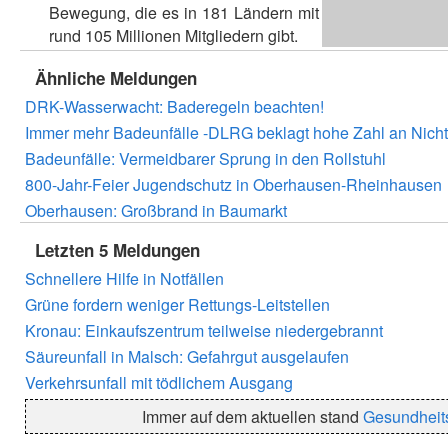
Bewegung, die es in 181 Ländern mit
rund 105 Millionen Mitgliedern gibt.
Ähnliche Meldungen
DRK-Wasserwacht: Baderegeln beachten!
Immer mehr Badeunfälle -DLRG beklagt hohe Zahl an Nic
Badeunfälle: Vermeidbarer Sprung in den Rollstuhl
800-Jahr-Feier Jugendschutz in Oberhausen-Rheinhausen
Oberhausen: Großbrand in Baumarkt
Letzten 5 Meldungen
Schnellere Hilfe in Notfällen
Grüne fordern weniger Rettungs-Leitstellen
Kronau: Einkaufszentrum teilweise niedergebrannt
Säureunfall in Malsch: Gefahrgut ausgelaufen
Verkehrsunfall mit tödlichem Ausgang
Immer auf dem aktuellen stand
Gesundheit