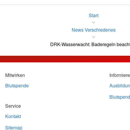
Start
News Verschiedenes
DRK-Wasserwacht: Baderegeln beacht
Mitwirken
Informier
Blutspende
Ausbildu
Blutspend
Service
Kontakt
Sitemap