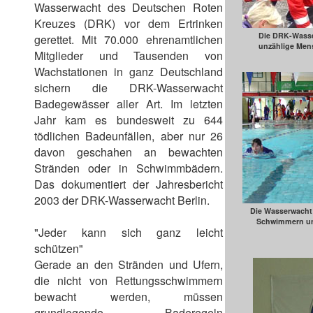
Wasserwacht des Deutschen Roten
Kreuzes (DRK) vor dem Ertrinken
Die DRK-Wasser
gerettet. Mit 70.000 ehrenamtlichen
unzählige Men
Mitglieder und Tausenden von
Wachstationen in ganz Deutschland
sichern die DRK-Wasserwacht
Badegewässer aller Art. Im letzten
Jahr kam es bundesweit zu 644
tödlichen Badeunfällen, aber nur 26
davon geschahen an bewachten
Stränden oder in Schwimmbädern.
Das dokumentiert der Jahresbericht
2003 der DRK-Wasserwacht Berlin.
Die Wasserwacht
Schwimmern u
"Jeder kann sich ganz leicht
schützen"
Gerade an den Stränden und Ufern,
die nicht von Rettungsschwimmern
bewacht werden, müssen
grundlegende Baderegeln