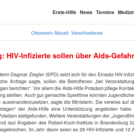
Erste-Hilfe
News
Termine
Medizi
Ortsverein Aktuell
Verschiedenes
: HIV-Infizierte sollen über Aids-Gefah
rin Dagmar Ziegler (SPD) setzt sich für den Einsatz HIV-Infizi
sche Anfrage sagte, sollen die Betroffenen „bei Veranstaltun
en berichten”. Vor allem die Aids-Hilfe Potsdam pflege Kontakte
ung stellten. Auch gut gemachte Spielfilme könnten Jugendlich
 auseinanderzusetzen, sagte die Ministerin. Sie verwies auf d
ilmtagen” der Aids-Hilfe eine Unterstützung angeboten hab
tsdam stattgefunden. Weitere Veranstaltungen der „Jugendfilm
nd laut Angaben des Robert-Koch-Instituts in Brandenburg 3
sgebrochen. Im Jahr davor seien es 29 HIV-Infizierte und 12 A