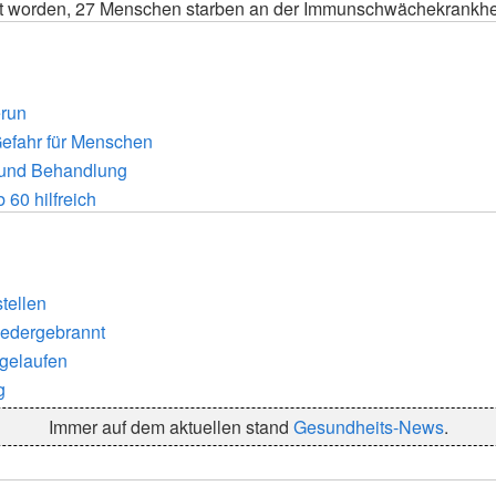
t worden, 27 Menschen starben an der Immunschwächekrankhei
erun
Gefahr für Menschen
n und Behandlung
60 hilfreich
tellen
iedergebrannt
sgelaufen
g
Immer auf dem aktuellen stand
Gesundheits-News
.