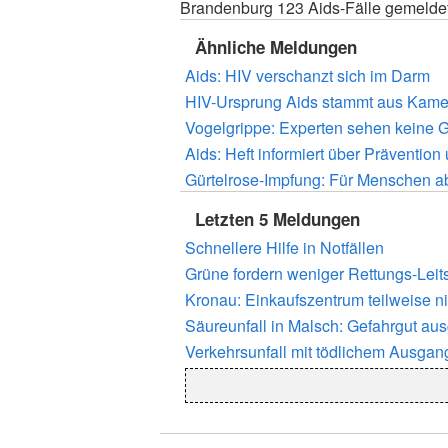
Brandenburg 123 Aids-Fälle gemelde
Ähnliche Meldungen
Aids: HIV verschanzt sich im Darm
HIV-Ursprung Aids stammt aus Kam
Vogelgrippe: Experten sehen keine 
Aids: Heft informiert über Präventio
Gürtelrose-Impfung: Für Menschen ab 
Letzten 5 Meldungen
Schnellere Hilfe in Notfällen
Grüne fordern weniger Rettungs-Leits
Kronau: Einkaufszentrum teilweise n
Säureunfall in Malsch: Gefahrgut au
Verkehrsunfall mit tödlichem Ausgan