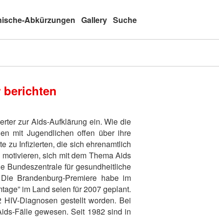
nische-Abkürzungen
Gallery
Suche
r berichten
erter zur Aids-Aufklärung ein. Wie die
gen mit Jugendlichen offen über ihre
 zu Infizierten, die sich ehrenamtlich
e motivieren, sich mit dem Thema Aids
ie Bundeszentrale für gesundheitliche
e. Die Brandenburg-Premiere habe im
tage” im Land seien für 2007 geplant.
2 HIV-Diagnosen gestellt worden. Bei
ids-Fälle gewesen. Seit 1982 sind in