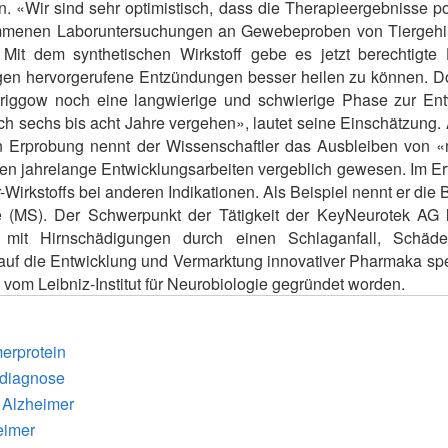
«Wir sind sehr optimistisch, dass die Therapieergebnisse posi
enen Laboruntersuchungen an Gewebeproben von Tiergehirne
. Mit dem synthetischen Wirkstoff gebe es jetzt berechtigte
gen hervorgerufene Entzündungen besser heilen zu können. Do
triggow noch eine langwierige und schwierige Phase zur En
 sechs bis acht Jahre vergehen», lautet seine Einschätzung. 
n Erprobung nennt der Wissenschaftler das Ausbleiben von «n
en jahrelange Entwicklungsarbeiten vergeblich gewesen. Im Erf
rkstoffs bei anderen Indikationen. Als Beispiel nennt er die
e (MS). Der Schwerpunkt der Tätigkeit der KeyNeurotek AG lie
mit Hirnschädigungen durch einen Schlaganfall, Schädel
uf die Entwicklung und Vermarktung innovativer Pharmaka spezi
 vom Leibniz-Institut für Neurobiologie gegründet worden.
erprotein
hdiagnose
 Alzheimer
eimer