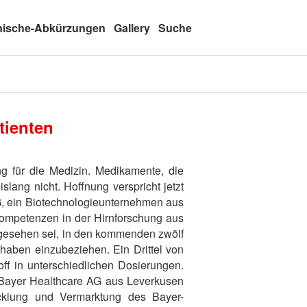
nische-Abkürzungen
Gallery
Suche
tienten
g für die Medizin. Medikamente, die
lang nicht. Hoffnung verspricht jetzt
G, ein Biotechnologieunternehmen aus
Kompetenzen in der Hirnforschung aus
rgesehen sei, in den kommenden zwölf
haben einzubeziehen. Ein Drittel von
ff in unterschiedlichen Dosierungen.
r Bayer Healthcare AG aus Leverkusen
icklung und Vermarktung des Bayer-