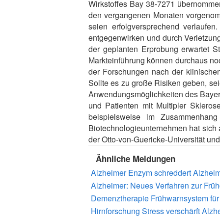
Wirkstoffes Bay 38-7271 übernommen. 
den vergangenen Monaten vorgenomm
seien erfolgversprechend verlaufen
entgegenwirken und durch Verletzun
der geplanten Erprobung erwartet S
Markteinführung können durchaus noch
der Forschungen nach der klinische
Sollte es zu große Risiken geben, sei
Anwendungsmöglichkeiten des Bayer-Wi
und Patienten mit Multipler Skleros
beispielsweise im Zusammenhang 
Biotechnologieunternehmen hat sich a
der Otto-von-Guericke-Universität und
Ähnliche Meldungen
Alzheimer Enzym schreddert Alzheim
Alzheimer: Neues Verfahren zur Frü
Demenztherapie Frühwarnsystem für
Hirnforschung Stress verschärft Alzh