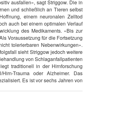
tiv ausfallen», sagt Striggow. Die in
n und schließlich an Tieren selbst
 Hoffnung, einem neuronalen Zelltod
ch auch bei einem optimalen Verlauf
twicklung des Medikaments. «Bis zur
Als Voraussetzung für die Fortsetzung
icht tolerierbaren Nebenwirkungen».
olgsfall sieht Striggow jedoch weitere
 Behandlung von Schlaganfallpatienten
gt traditionell in der Hirnforschung
/Hirn-Trauma oder Alzheimer. Das
alisiert. Es ist vor sechs Jahren von