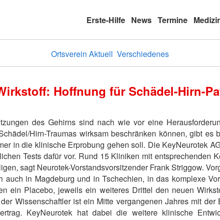
Erste-Hilfe
News
Termine
Medizi
Ortsverein Aktuell
Verschiedenes
irkstoff: Hoffnung für Schädel-Hirn-Pa
tzungen des Gehirns sind nach wie vor eine Herausforderun
Schädel/Hirn-Traumas wirksam beschränken können, gibt es bis
mmer in die klinische Erprobung gehen soll. Die KeyNeurotek A
tlichen Tests dafür vor. Rund 15 Kliniken mit entsprechenden 
ligen, sagt Neurotek-Vorstandsvorsitzender Frank Striggow. Vo
ch auch in Magdeburg und in Tschechien, in das komplexe Vor
ein Placebo, jeweils ein weiteres Drittel den neuen Wirksto
t der Wissenschaftler ist ein Mitte vergangenen Jahres mit de
vertrag. KeyNeurotek hat dabei die weitere klinische Entw