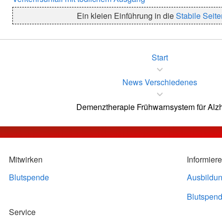
Ein kleien Einführung in die
Stabile Seit
Start
News Verschiedenes
Demenztherapie Frühwarnsystem für Alz
Mitwirken
Informier
Blutspende
Ausbildu
Blutspend
Service