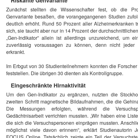
Riskante Genvariante
Zunächst stellten die Wissenschafter fest, ob die Pr
Genvariante besaßen, die vorangegangenen Studien zufol
deutlich erhöht. Rund 50 Prozent aller Alzheimerkranken t
sich, sie taucht aber nur in 14 Prozent der durchschnittlich
„Gen-Indikator” allein ist allerdings unzureichend, um 
zuverlässig voraussagen zu können, denn nicht jeder 
erkrankt.
Im Erbgut von 30 Studienteilnehmern konnten die Forscher 
feststellen. Die übrigen 30 dienten als Kontrollgruppe.
Eingeschränkte Hirnaktivität
Um den Gen-Indikator zu ergänzen, nutzten die Stockho
zweiten Schritt magnetische Bildaufnahmen, die die Gehinak
Die Messungen erfolgten, während die Versuchsp
Gedächtnisarbeit verrichten mussten. „Wir haben eine Liste 
die sich die Versuchspersonen einprägen mussten. Anschlie
möglichst viele davon erinnern”, erklärt Studienautorin
FOCUS Online. Tatsächlich zeigte ein Teil der Versuchste