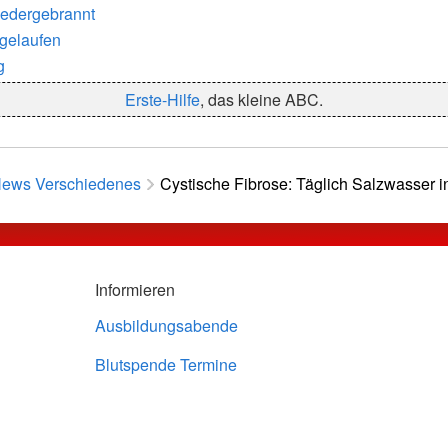
iedergebrannt
sgelaufen
g
Erste-Hilfe
, das kleine ABC.
ews Verschiedenes
Cystische Fibrose: Täglich Salzwasser i
Informieren
Ausbildungsabende
Blutspende Termine