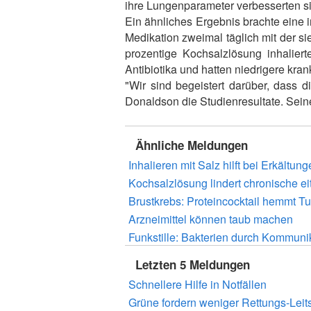
ihre Lungenparameter verbesserten si
Ein ähnliches Ergebnis brachte eine i
Medikation zweimal täglich mit der si
prozentige Kochsalzlösung inhalier
Antibiotika und hatten niedrigere kra
"Wir sind begeistert darüber, dass d
Donaldson die Studienresultate. Sein
Ähnliche Meldungen
Inhalieren mit Salz hilft bei Erkältun
Kochsalzlösung lindert chronische eit
Brustkrebs: Proteincocktail hemmt T
Arzneimittel können taub machen
Funkstille: Bakterien durch Kommun
Letzten 5 Meldungen
Schnellere Hilfe in Notfällen
Grüne fordern weniger Rettungs-Leits