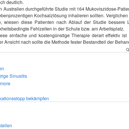
ch deutlich.
n Australien durchgeführte Studie mit 164 Mukoviszidose-Patie
ebenprozentigen Kochsalzlösung inhalieren sollten. Verglichen m
te, wiesen diese Patienten nach Ablauf der Studie bessere 
nkheitsbedingte Fehlzeiten in der Schule bzw. am Arbeitsplatz.
iese einfache und kostengünstige Therapie derart effektiv ist
er Ansicht nach sollte die Methode fester Bestandteil der Beha
Q
gen
rige Sinusitis
umore
ikationsstopp bekämpfen
tellen