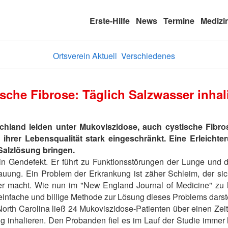
Erste-Hilfe
News
Termine
Medizi
Ortsverein Aktuell
Verschiedenes
sche Fibrose: Täglich Salzwasser inhal
hland leiden unter Mukoviszidose, auch cystische Fibro
n ihrer Lebensqualität stark eingeschränkt. Eine Erleicht
 Salzlösung bringen.
ein Gendefekt. Er führt zu Funktionsstörungen der Lunge und
uung. Ein Problem der Erkrankung ist zäher Schleim, der si
 macht. Wie nun im "New England Journal of Medicine" zu les
einfache und billige Methode zur Lösung dieses Problems darst
North Carolina ließ 24 Mukoviszidose-Patienten über einen Zei
g inhalieren. Den Probanden fiel es im Lauf der Studie immer 