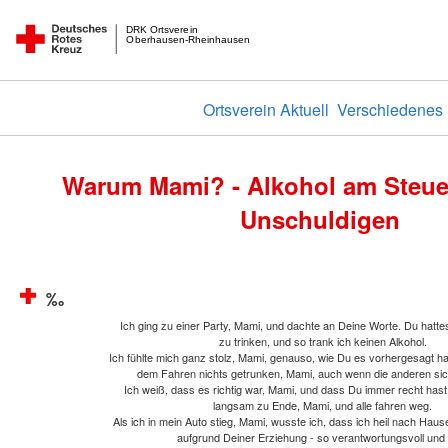
DRK Ortsverein
Oberhausen-Rheinhausen
Ortsverein Aktuell
Verschiedenes
Warum Mami? - Alkohol am Steuer
Unschuldigen
‰
Ich ging zu einer Party, Mami, und dachte an Deine Worte. Du hatte
zu trinken, und so trank ich keinen Alkohol.
Ich fühlte mich ganz stolz, Mami, genauso, wie Du es vorhergesagt hat
dem Fahren nichts getrunken, Mami, auch wenn die anderen sic
Ich weiß, dass es richtig war, Mami, und dass Du immer recht hast.
langsam zu Ende, Mami, und alle fahren weg.
Als ich in mein Auto stieg, Mami, wusste ich, dass ich heil nach Ha
aufgrund Deiner Erziehung - so verantwortungsvoll und 