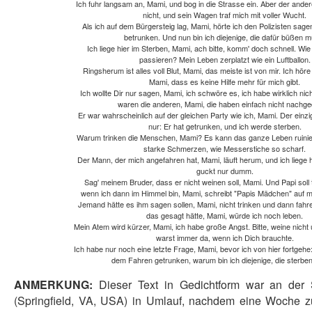
Ich fuhr langsam an, Mami, und bog in die Strasse ein. Aber der ande
nicht, und sein Wagen traf mich mit voller Wucht.
Als ich auf dem Bürgersteig lag, Mami, hörte ich den Polizisten sage
betrunken. Und nun bin ich diejenige, die dafür büßen m
Ich liege hier im Sterben, Mami, ach bitte, komm' doch schnell. Wi
passieren? Mein Leben zerplatzt wie ein Luftballon.
Ringsherum ist alles voll Blut, Mami, das meiste ist von mir. Ich hör
Mami, dass es keine Hilfe mehr für mich gibt.
Ich wollte Dir nur sagen, Mami, ich schwöre es, ich habe wirklich nic
waren die anderen, Mami, die haben einfach nicht nachge
Er war wahrscheinlich auf der gleichen Party wie ich, Mami. Der einzi
nur: Er hat getrunken, und ich werde sterben.
Warum trinken die Menschen, Mami? Es kann das ganze Leben ruinier
starke Schmerzen, wie Messerstiche so scharf.
Der Mann, der mich angefahren hat, Mami, läuft herum, und ich liege h
guckt nur dumm.
Sag' meinem Bruder, dass er nicht weinen soll, Mami. Und Papi soll 
wenn ich dann im Himmel bin, Mami, schreibt "Papis Mädchen" auf m
Jemand hätte es ihm sagen sollen, Mami, nicht trinken und dann fah
das gesagt hätte, Mami, würde ich noch leben.
Mein Atem wird kürzer, Mami, ich habe große Angst. Bitte, weine nich
warst immer da, wenn ich Dich brauchte.
Ich habe nur noch eine letzte Frage, Mami, bevor ich von hier fortgehe:
dem Fahren getrunken, warum bin ich diejenige, die sterb
ANMERKUNG:
Dieser Text in Gedichtform war an der S
(Springfield, VA, USA) in Umlauf, nachdem eine Woche z