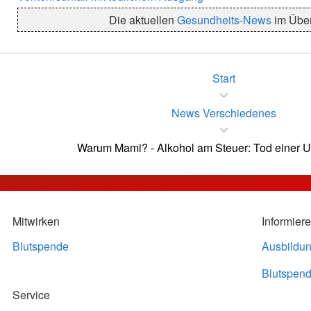
Die aktuellen
Gesundheits-News
im Über
Start
News Verschiedenes
Warum Mami? - Alkohol am Steuer: Tod einer 
Mitwirken
Informier
Blutspende
Ausbildu
Blutspend
Service