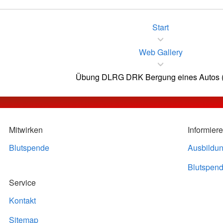
Start
Web Gallery
Übung DLRG DRK Bergung eines Autos (T
Mitwirken
Informier
Blutspende
Ausbildu
Blutspend
Service
Kontakt
Sitemap