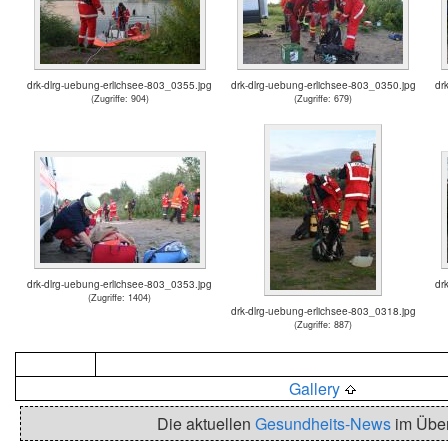
drk-dlrg-uebung-erlichsee-803_0355.jpg
drk-dlrg-uebung-erlichsee-803_0350.jpg
dr
(Zugriffe: 904)
(Zugriffe: 679)
drk-dlrg-uebung-erlichsee-803_0353.jpg
dr
(Zugriffe: 1404)
drk-dlrg-uebung-erlichsee-803_0318.jpg
(Zugriffe: 887)
Gallery
Die aktuellen
Gesundheits-News
im Über