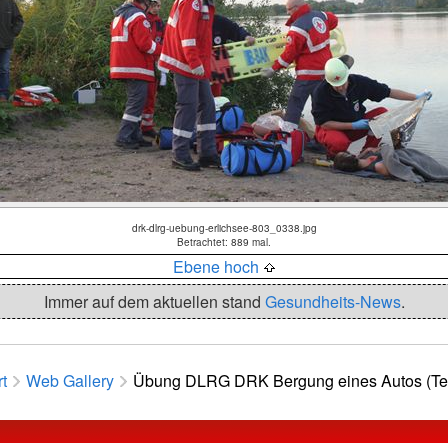
drk-dlrg-uebung-erlichsee-803_0338.jpg
Betrachtet: 889 mal.
Ebene hoch
Immer auf dem aktuellen stand
Gesundheits-News
.
rt
Web Gallery
Übung DLRG DRK Bergung eines Autos (Tei