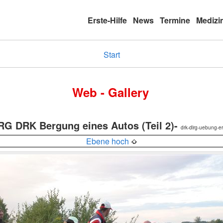
Erste-Hilfe
News
Termine
Medizi
Start
Web - Gallery
G DRK Bergung eines Autos (Teil 2)-
drk-dlrg-uebung-e
Ebene hoch