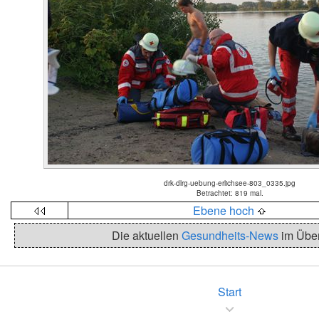
drk-dlrg-uebung-erlichsee-803_0335.jpg
Betrachtet: 819 mal.
Ebene hoch
Die aktuellen
Gesundheits-News
im Über
Start