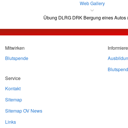
Web Gallery
Übung DLRG DRK Bergung eines Autos (T
Mitwirken
Informier
Blutspende
Ausbildu
Blutspend
Service
Kontakt
Sitemap
Sitemap OV News
Links