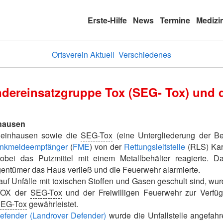
Erste-Hilfe
News
Termine
Medizi
Ortsverein Aktuell
Verschiedenes
ndereinsatzgruppe Tox (SEG- Tox) und d
nhausen
Rheinhausen sowie die
SEG-Tox
(eine Untergliederung der Be
nkmeldeempfänger
(
FME
) von der
Rettungsleitstelle
(RLS) Kar
obei das Putzmittel mit einem Metallbehälter reagierte. D
ntümer das Haus verließ und die Feuerwehr alarmierte.
 auf Unfälle mit toxischen Stoffen und Gasen geschult sind, wur
ITOX der
SEG-Tox
und der Freiwilligen Feuerwehr zur Verfügu
EG-Tox
gewährleistet.
Defender (Landrover Defender)
wurde die Unfallstelle angefah