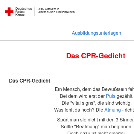
DRK Ortsverein
Oberhausen-Rheinhausen
Ausbildungsunterlagen
Das CPR-Gedicht
Das
CPR
-Gedicht
Ein Mensch, dem das Bewußtsein fehl
Bei dem wird erst der
Puls
gezählt.
Die "vital signs", die sind wichtig.
Was fehlt da noch? Die
Atmung
- richt
Spürt man sie nicht mit den 3 Sinnen
Sollte "Beatmung" man beginnen.
Doch dazu ist nicht einerlei,