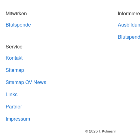
Mitwirken
Informier
Blutspende
Ausbildu
Blutspend
Service
Kontakt
Sitemap
Sitemap OV News
Links
Partner
Impressum
© 2026
T. Kuhmann