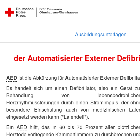
DRK Ortsverein
Oberhausen-Rheinhausen
Ausbildungsunterlagen
der Automatisierter Externer Defibri
AED
ist die Abkürzung für
A
utomatisierter
E
xterner
D
efibrilla
Es handelt sich um einen Defibrillator, also ein Gerät zu
Behandlung von lebensbedrohliche
Herzrhythmusstörungen durch einen Stromimpuls, der ohn
besondere Einschulung auch von medizinischen Laie
eingesetzt werden kann ("Laiendefi").
Ein
AED
hilft, das in 60 bis 70 Prozent aller plötzliche
Herztode vorliegende Kammerflimmern zu durchbrechen un