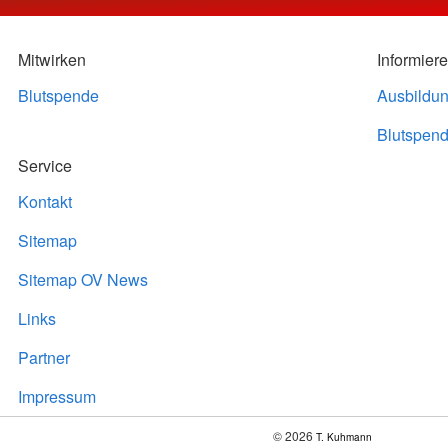
Mitwirken
Informier
Blutspende
Ausbildu
Blutspend
Service
Kontakt
Sitemap
Sitemap OV News
Links
Partner
Impressum
© 2026
T. Kuhmann