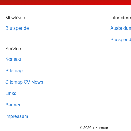
Mitwirken
Informier
Blutspende
Ausbildu
Blutspend
Service
Kontakt
Sitemap
Sitemap OV News
Links
Partner
Impressum
© 2026
T. Kuhmann