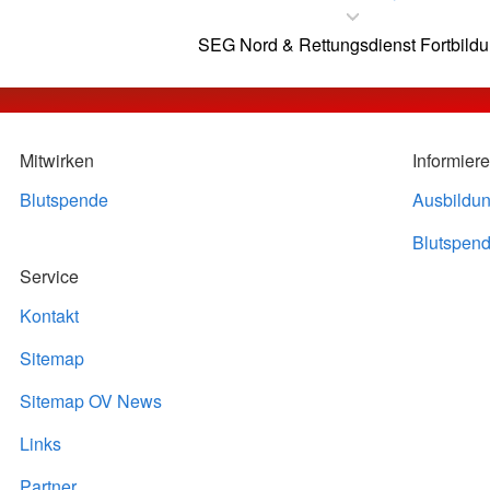
SEG Nord & Rettungsdienst Fortbild
Mitwirken
Informier
Blutspende
Ausbildu
Blutspend
Service
Kontakt
Sitemap
Sitemap OV News
Links
Partner