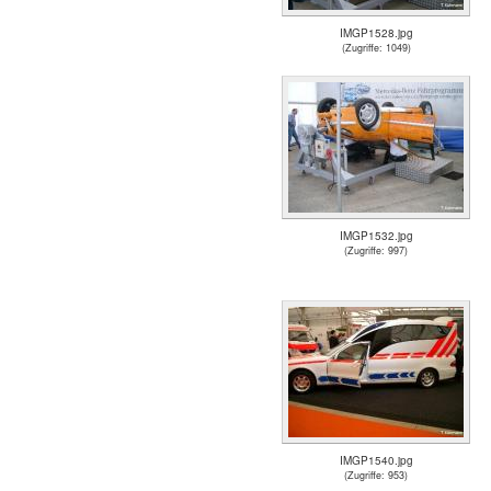
IMGP1528.jpg
(Zugriffe: 1049)
IMGP1532.jpg
(Zugriffe: 997)
IMGP1540.jpg
(Zugriffe: 953)