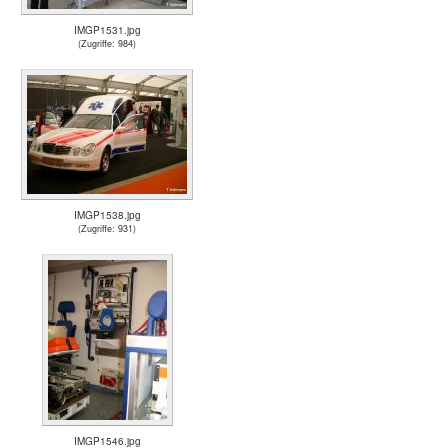
IMGP1531.jpg
(Zugriffe: 984)
IMGP1538.jpg
(Zugriffe: 931)
IMGP1546.jpg