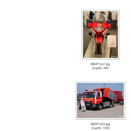
IMGP1547.jpg
(Zugriffe: 949)
IMGP1554.jpg
(Zugriffe: 1020)