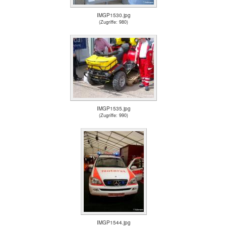
IMGP1530.jpg
(Zugriffe: 980)
IMGP1535.jpg
(Zugriffe: 990)
IMGP1544.jpg