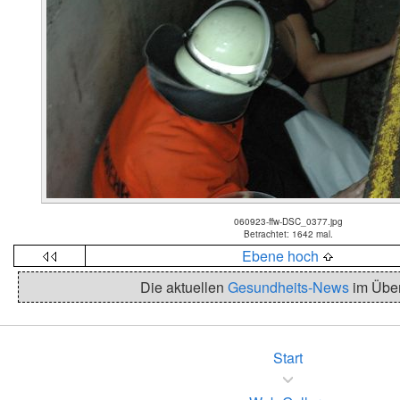
060923-ffw-DSC_0377.jpg
Betrachtet: 1642 mal.
Ebene hoch
Die aktuellen
Gesundheits-News
im Über
Start