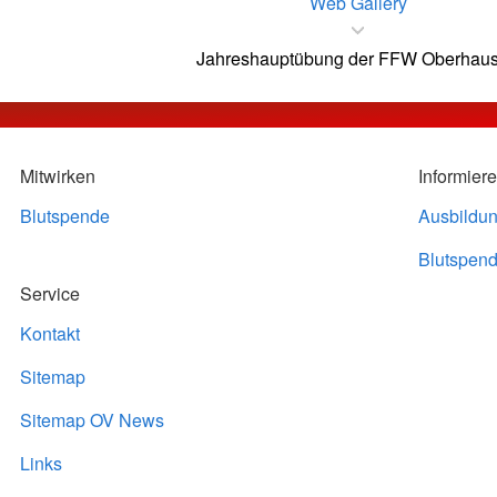
Web Gallery
Jahreshauptübung der FFW Oberhau
Mitwirken
Informier
Blutspende
Ausbildu
Blutspend
Service
Kontakt
Sitemap
Sitemap OV News
Links