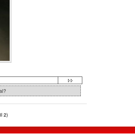
al?
l 2)