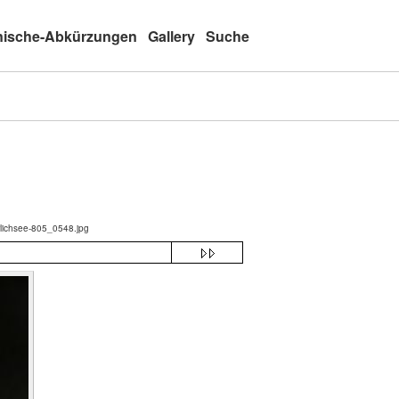
nische-Abkürzungen
Gallery
Suche
rlichsee-805_0548.jpg