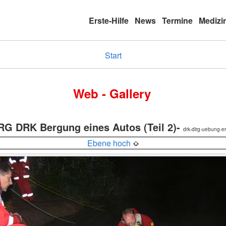
Erste-Hilfe
News
Termine
Medizi
Start
Web - Gallery
G DRK Bergung eines Autos (Teil 2)-
drk-dlrg-uebung-e
Ebene hoch