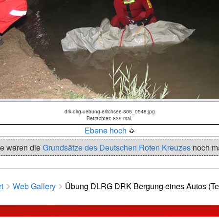
drk-dlrg-uebung-erlichsee-805_0548.jpg
Betrachtet: 839 mal.
Ebene hoch
e waren die
Grundsätze des Deutschen Roten Kreuzes
noch m
rt
Web Gallery
Übung DLRG DRK Bergung eines Autos (Tei