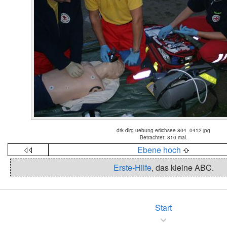
drk-dlrg-uebung-erlichsee-804_0412.jpg
Betrachtet: 810 mal.
Ebene hoch
Erste-Hilfe
, das kleine ABC.
Start