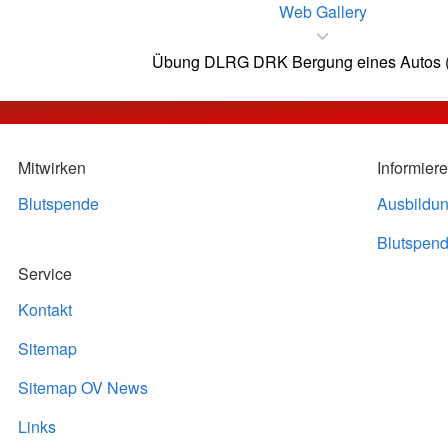
Web Gallery
Übung DLRG DRK Bergung eines Autos (T
Mitwirken
Informier
Blutspende
Ausbildu
Blutspend
Service
Kontakt
Sitemap
Sitemap OV News
Links