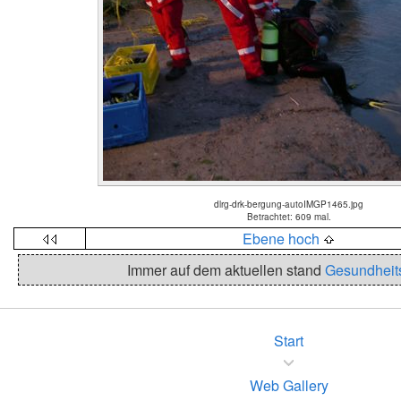
dlrg-drk-bergung-autoIMGP1465.jpg
Betrachtet: 609 mal.
Ebene hoch
Immer auf dem aktuellen stand
Gesundheit
Start
Web Gallery