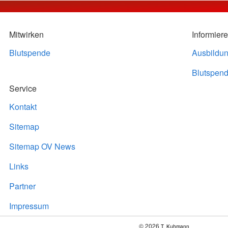
Mitwirken
Informier
Blutspende
Ausbildu
Blutspend
Service
Kontakt
Sitemap
Sitemap OV News
Links
Partner
Impressum
© 2026
T. Kuhmann