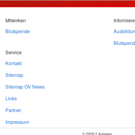
Mitwirken
Informier
Blutspende
Ausbildu
Blutspend
Service
Kontakt
Sitemap
Sitemap OV News
Links
Partner
Impressum
© 2026
T. Kuhmann