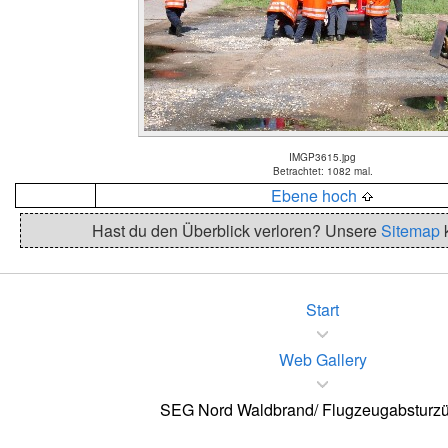
IMGP3615.jpg
Betrachtet: 1082 mal.
Ebene hoch
Hast du den Überblick verloren? Unsere
Sitemap
k
Start
Web Gallery
SEG Nord Waldbrand/ Flugzeugabsturz