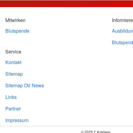
Mitwirken
Informier
Blutspende
Ausbildu
Blutspend
Service
Kontakt
Sitemap
Sitemap OV News
Links
Partner
Impressum
© 2026
T. Kuhmann