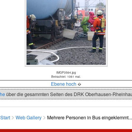
IMGP3564.jpg
Betrachtet: 1061 mal.
Ebene hoch
he
über die gesammten Seiten des DRK Oberhausen-Rheinha
Start
Web Gallery
Mehrere Personen in Bus eingeklemmt...