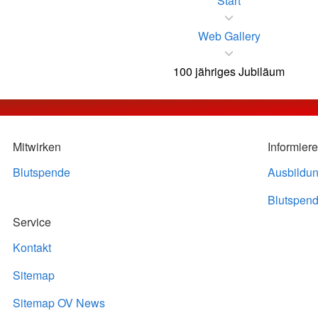
Start
Web Gallery
100 jähriges Jubiläum
Mitwirken
Informier
Blutspende
Ausbildu
Blutspend
Service
Kontakt
Sitemap
Sitemap OV News