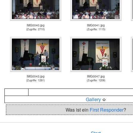
IMG0040.jpg
IMG0041.jpg
(Zugriffe: 2710)
(Zugriffe: 1115)
IMG0043.jpg
IMG0047.jpg
(Zugriffe: 1261)
(Zugriffe: 1208)
Gallery
Was ist ein
First Responder
?