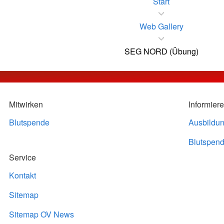
Start
Web Gallery
SEG NORD (Übung)
Mitwirken
Informier
Blutspende
Ausbildu
Blutspend
Service
Kontakt
Sitemap
Sitemap OV News