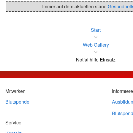
Immer auf dem aktuellen stand
Gesundheit
Start
Web Gallery
Notfallhilfe Einsatz
Mitwirken
Informier
Blutspende
Ausbildu
Blutspend
Service