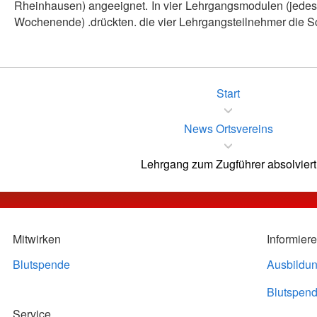
Rheinhausen) angeeignet. In vier Lehrgangsmodulen (jedes 
Wochenende) .drückten. die vier Lehrgangsteilnehmer die S
Start
News Ortsvereins
Lehrgang zum Zugführer absolviert
Mitwirken
Informier
Blutspende
Ausbildu
Blutspend
Service