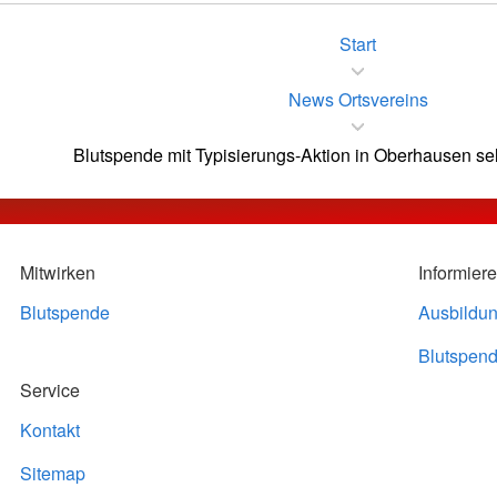
Start
News Ortsvereins
Blutspende mit Typisierungs-Aktion in Oberhausen sel
Mitwirken
Informier
Blutspende
Ausbildu
Blutspend
Service
Kontakt
Sitemap