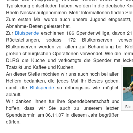
Typisierung entschieden haben, werden in die deutsche K
Rhein-Neckar aufgenommen. Mehr Informationen finden Sie
Zum ersten Mal wurde auch unsere Jugend eingesetzt, d
Abnahme- Betten geleistet hat.
Zur
Blutspende
erschienen 186 Spendenwillige, davon 21
Rückstellungen, sodass 172 Blutkonserven verw
Blutkonserven werden vor allem zur Behandlung bei Kre
großen chirurgischen Operationen verwendet. Wie die Ter
DLRG die Küche und verköstigte die Spender mit lecke
Tzatziki und Kaffee und Kuchen.
An dieser Stelle möchten wir uns auch noch bei allen
Helfern bedanken, die jedes Mal ihr Bestes geben,
damit die
Blutspende
so reibungslos wie möglich
abläuft.
Wir danken Ihnen für Ihre Spendebereitschaft und
Bild
hoffen, dass wir Sie auch zu unserem letzten
Spendetermin am 06.11.07 in diesem Jahr begrüßen
dürfen.