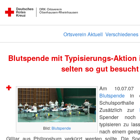
DRK Ortsverein
Oberhausen-Rheinhausen
Ortsverein Aktuell
Verschiedenes
Blutspende mit Typisierungs-Aktion
selten so gut besucht
Am 10.07.07 
Blutspende
in d
Schulsporthalle
Zusätzlich zur
Spender noch 
typisieren zu la
Bild:
Blutspende
nach einem geeig
Gilliar aus Philippsburg verkürzt werden sollte. Die Sp